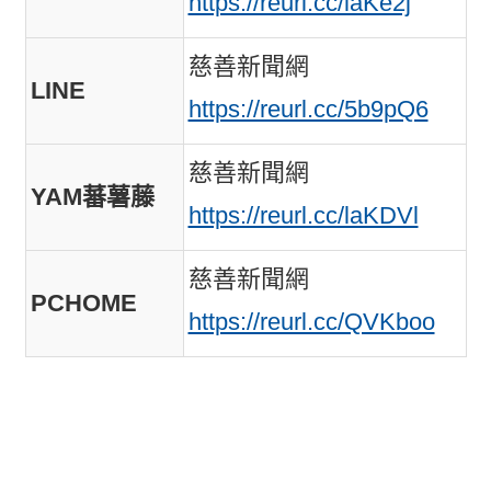
https://reurl.cc/laKe2j
慈善新聞網
LINE
https://reurl.cc/5b9pQ6
慈善新聞網
YAM蕃薯藤
https://reurl.cc/laKDVl
慈善新聞網
PCHOME
https://reurl.cc/QVKboo