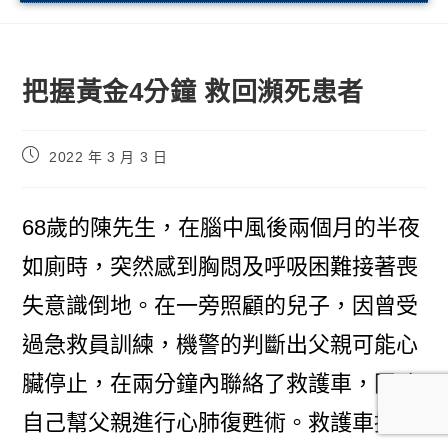
把握黃金4分鐘 救回瀕死患者
2022 年 3 月 3 日
68歲的陳先生，在腦中風後兩個月的半夜
如廁時，突然感到胸悶及呼吸困難接著喪
失意識倒地。在一旁照顧的兒子，因曾受
過急救員訓練，機警的判斷出父親可能心
臟停止，在兩分鐘內聯絡了救護車，同時
自己幫父親進行心肺復甦術。救護車抵達