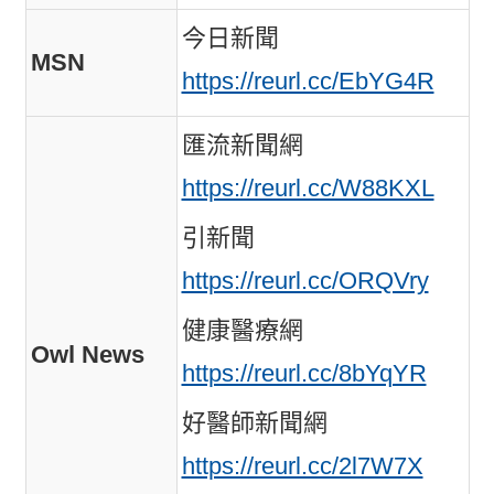
今日新聞
MSN
https://reurl.cc/EbYG4R
匯流新聞網
https://reurl.cc/W88KXL
引新聞
https://reurl.cc/ORQVry
健康醫療網
Owl News
https://reurl.cc/8bYqYR
好醫師新聞網
https://reurl.cc/2l7W7X