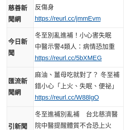
反傷身
慈善新
https://reurl.cc/jmmEvm
聞網
冬至別亂進補！小心害失眠
今日新
中醫示警4類人：病情恐加重
聞
https://reurl.cc/5bXMEG
麻油、薑母吃就對了？ 冬至補
匯流新
錯小心「上火、失眠、便祕」
聞網
https://reurl.cc/W88lgO
冬至進補別亂補 台北慈濟醫
院中醫提醒體質不合恐上火
引新聞