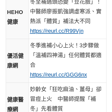
冬至補過頭恐變「豆花臉」！
中醫師廖振凱強調虛寒派、實
HEHO
熱派「體質」補法大不同
健康
https://reurl.cc/R99Vjn
冬季進補小心上火！3步驟做
「溫補四神湯」任何體質都適
優活健
合
康網
https://reurl.cc/GGG6nx
妙齡女「狂吃麻油、薑母」卻
冒痘上火 中醫師提醒「補
健康醫
冬」先看體質
療網