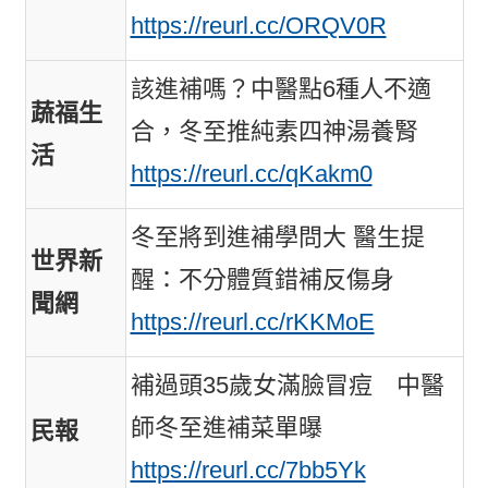
https://reurl.cc/ORQV0R
該進補嗎？中醫點6種人不適
蔬福生
合，冬至推純素四神湯養腎
活
https://reurl.cc/qKakm0
冬至將到進補學問大 醫生提
世界新
醒：不分體質錯補反傷身
聞網
https://reurl.cc/rKKMoE
補過頭35歲女滿臉冒痘 中醫
師冬至進補菜單曝
民報
https://reurl.cc/7bb5Yk