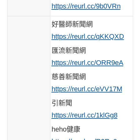
https://reurl.cc/9b0VRn
好醫師新聞網
https://reurl.cc/qKKQXD
匯流新聞網
https://reurl.cc/ORR9eA
慈善新聞網
https://reurl.cc/eVV17M
引新聞
https://reurl.cc/1klGg8
heho健康