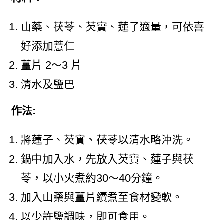
山藥、茯苓、芡實、蓮子適量，可依喜
好添加薏仁
薑片 2～3 片
清水及鹽巴
作法:
將蓮子、芡實、茯苓以清水略沖洗。
鍋中加入水，先放入芡實、蓮子與茯
苓，以小火煮約30～40分鐘。
加入山藥與薑片續煮至食材變軟。
以少許鹽調味，即可食用。