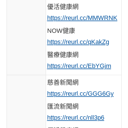
優活健康網
https://reurl.cc/MMWRNK
NOW健康
https://reurl.cc/qKakZg
醫療健康網
https://reurl.cc/EbYGjm
慈善新聞網
https://reurl.cc/GGG6Gy
匯流新聞網
https://reurl.cc/nll3p6