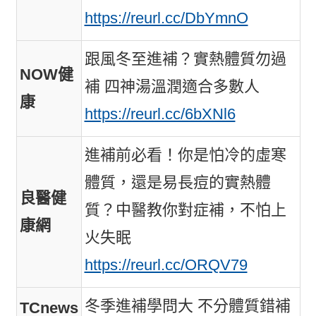
https://reurl.cc/DbYmnO
跟風冬至進補？實熱體質勿過
NOW健
補 四神湯溫潤適合多數人
康
https://reurl.cc/6bXNl6
進補前必看！你是怕冷的虛寒
體質，還是易長痘的實熱體
良醫健
質？中醫教你對症補，不怕上
康網
火失眠
https://reurl.cc/ORQV79
冬季進補學問大 不分體質錯補
TCnews