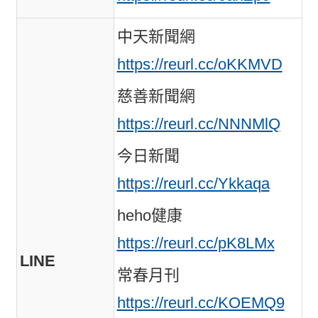
中天新聞網
https://reurl.cc/oKKMVD
慈善新聞網
https://reurl.cc/NNNMlQ
今日新聞
https://reurl.cc/Ykkaqa
heho健康
https://reurl.cc/pK8LMx
LINE
常春月刊
https://reurl.cc/KOEMQ9