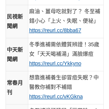
麻油、薑母吃就對了？ 冬至補
民視新
錯小心「上火、失眠、便祕」
聞網
https://reurl.cc/8bba67
冬季進補需依體質辨證！35歲
中天新
女「天天喝補湯」滿臉爆痘
聞網
https://reurl.cc/Ykkyno
想靠進補養生卻冒痘失眠？中
常春月
醫教你補對不補錯
刊
https://reurl.cc/vKGkna