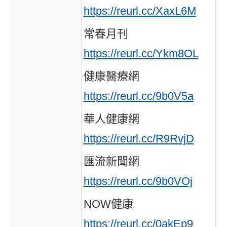
https://reurl.cc/XaxL6M
常春月刊
https://reurl.cc/Ykm8OL
健康醫療網
https://reurl.cc/9b0V5a
華人健康網
https://reurl.cc/R9RvjD
匯流新聞網
https://reurl.cc/9b0VOj
NOW健康
https://reurl.cc/0akEp9