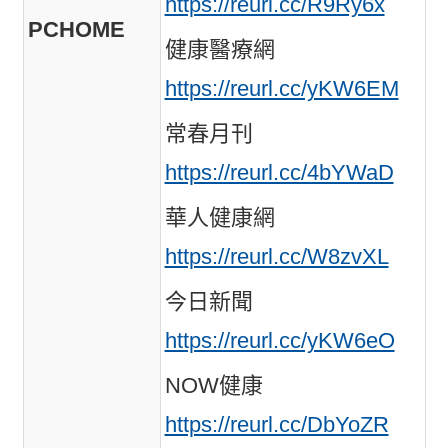
https://reurl.cc/R9Ry6x
PCHOME
健康醫療網
https://reurl.cc/yKW6EM
常春月刊
https://reurl.cc/4bYWaD
華人健康網
https://reurl.cc/W8zvXL
今日新聞
https://reurl.cc/yKW6eO
NOW健康
https://reurl.cc/DbYoZR