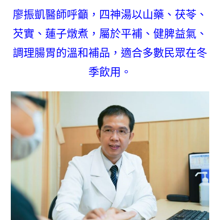
廖振凱醫師呼籲，四神湯以山藥、茯苓、
芡實、蓮子燉煮，屬於平補、健脾益氣、
調理腸胃的溫和補品，適合多數民眾在冬
季飲用。