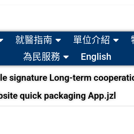
就醫指南
單位介紹
為民服務
English
ignature Long-term cooperatio
ite quick packaging App.jzl