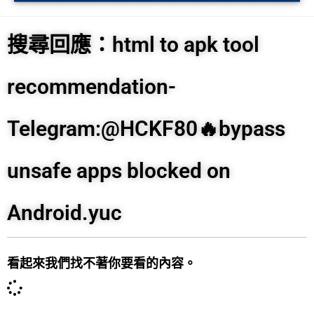
搜尋回應：html to apk tool
recommendation-
Telegram:@HCKF80🔥bypass
unsafe apps blocked on
Android.yuc
看起來我們找不著你要看的內容。