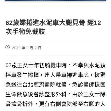
62歲婦捲進水泥車大腿見骨 經12
次手術免截肢
2020 年 9 月 2 日
62歲王女士年初騎機車時，不幸與水泥預
拌車發生擦撞，連人帶車捲進車底，被緊
急送往台北慈濟醫院就醫，急診醫師穩固
生命徵象後會診整形外科。由於王女士除
骨盆骨折外，更有右側會陰部至右腳的大