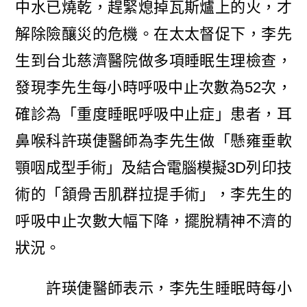
中水已燒乾，趕緊熄掉瓦斯爐上的火，才
解除險釀災的危機。在太太督促下，李先
生到台北慈濟醫院做多項睡眠生理檢查，
發現李先生每小時呼吸中止次數為52次，
確診為「重度睡眠呼吸中止症」患者，耳
鼻喉科許瑛倢醫師為李先生做「懸雍垂軟
顎咽成型手術」及結合電腦模擬3D列印技
術的「頷骨舌肌群拉提手術」，李先生的
呼吸中止次數大幅下降，擺脫精神不濟的
狀況。
許瑛倢醫師表示，李先生睡眠時每小