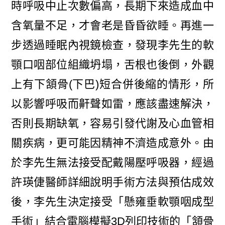
時呼吸中止次數偏高，長期下來造成血中
含氧量不足，才會老是昏昏欲睡。再進一
步透過睡眠內視鏡檢查，發現李先生的軟
顎口咽部位組織坍塌，舌根也後倒，外觀
上有下頷骨(下巴)短合併後縮的情形，所
以影響呼吸而鼾聲如雷，應該盡速解決，
否則長期缺氧，容易引發代謝及心血管相
關疾病，更可能因精神不濟造成意外。由
於李先生無法接受配戴陽壓呼吸器，經過
許瑛倢醫師詳細說明手術方法與預估成效
後，李先生決定接受「懸雍垂軟顎咽成型
手術」結合電腦模擬3D列印技術的「頷骨