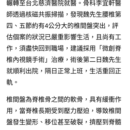
輾轉至台北慈濟醫院就醫。骨科李宜軒醫
師透過核磁共振掃描，發現魏先生腰椎第
四、五節約有4公分大的椎間盤突出，評
估個案的狀況已嚴重影響生活，且尚有工
作，須盡快回到職場，建議採用「微創脊
椎內視鏡手術」治療，術後第二日魏先生
就順利出院，隔日正常上班，生活重回正
軌。
椎間盤為脊椎骨之間的軟骨，具有緩衝作
用，當脊椎長期受到壓力壓迫，導致椎間
盤發生變形、移位甚至破裂，擠壓到脊髓