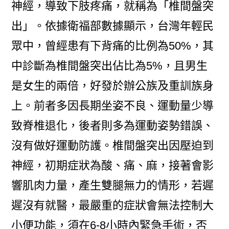
神經，導致下肢疼痛，就稱為「椎間盤突
出」。依據衛福部數據顯示，台灣年輕民
眾中，曾經患有下背痛的比例為50%，其
中診斷為椎間盤突出佔比為5%，且男生
是女生的兩倍，好發於辦公族及重訓族身
上。前者多因長期坐姿不良、運動量少導
致脊椎退化，後者則多為運動姿勢錯誤、
沒有做好運動防護。椎間盤突出因壓迫到
神經，初期症狀為酸、痛、麻，接著會影
響肌肉力量，產生雙腿無力的情形，若遲
遲沒有就醫，最嚴重的症狀會無法控制大
小便功能，須在6-8小時內緊急手術，否