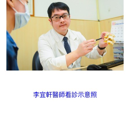
李宜軒醫師看診示意照