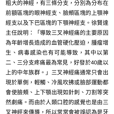
粗大的神經，有三條分支，分別為分布在
前額區塊的眼神經支、臉頰區塊的上顎神
經支以及下巴區塊的下顎神經支。徐賢達
主任說明：「導致三叉神經痛的主要原因
為年齡增長造成的血管硬化壓迫，腫瘤增
生、病毒感染也有可能導致，其中以第
二、三分支疼痛最為常見，好發於40歲以
上的中年族群。」三叉神經痛通常只會出
現於單側，輕觸、冷風吹拂或臉部運動都
會使臉頰、上下顎出現如針刺、刀割等突
然劇痛。而由於人類口腔的感覺也是由三
叉神經來傳導，所以常常會被誤認為是牙