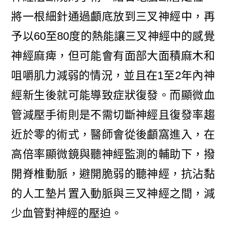
將一根細針通過顱底放到三叉神經中，再
予以60至80度的熱能讓三叉神經中的感覺
神經麻痺，但可能會有面部大面積麻木和
咀嚼肌力減弱的情況，並且在1至2年內神
經新生後就可能導致症狀復發。而顯微血
管減壓手術則是不需切斷神經且復發率趨
近於零的術式，醫師會從後顱窩進入，在
高倍率顯微鏡與聽神經監測的輔助下，撥
開脊椎動脈，避開脆弱的聽神經，抗沾黏
的人工墊片置入動脈與三叉神經之間，減
少血管對神經的壓迫。