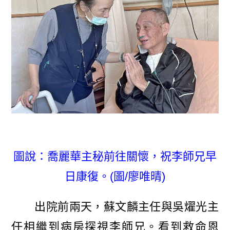
圖說：喬麗華主秘前往關懷，祝李師兄早
日康復。(圖/廖唯晴)
出院前兩天，蘇文麟主任與吳燿光主
任相繼到病房探視李師兄。看到救命恩