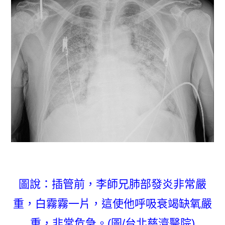
圖說：插管前，李師兄肺部發炎非常嚴
重，白霧霧一片，這使他呼吸衰竭缺氧嚴
重，非常危急。(圖/台北慈濟醫院)