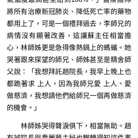
將所有治療新冠肺炎、降低死亡率的藥物
都用上了，可是一個禮拜過去，李師兄的
病情沒有顯著改善，這讓蘇主任相當擔
心，林師姊更是急得像熱鍋上的螞蟻。她
哭著跟來探望的師兄、師姊甚至是精舍師
父說：「我想拜託趙院長，我早上晚上也
都跪著求 上人，因為我師兄愛 上人、愛
做慈濟，我想請他們給師兄一個再做慈濟
的機會。」
林師姊哭得聲淚俱下，相當無助。趙
有誠院長與喬麗華主秘也輾轉得知這件事