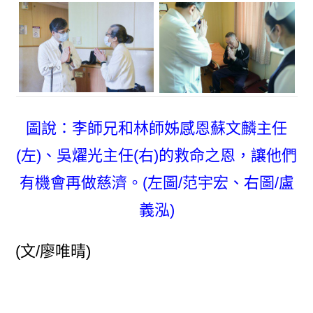
圖說：李師兄和林師姊感恩蘇文麟主任
(左)、吳燿光主任(右)的救命之恩，讓他們
有機會再做慈濟。(左圖/范宇宏、右圖/盧
義泓)
(文/廖唯晴)