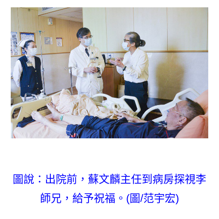
圖說：出院前，蘇文麟主任到病房探視李
師兄，給予祝福。(圖/范宇宏)