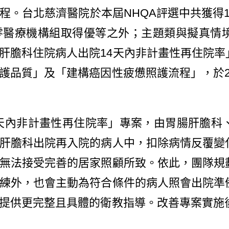
程。台北慈濟醫院於本屆NHQA評選中共獲得
零醫療機構組取得優等之外；主題類與擬真情
肝膽科住院病人出院14天內非計畫性再住院率
護品質」及「建構癌因性疲憊照護流程」，於2
天內非計畫性再住院率」專案，由胃腸肝膽科
肝膽科出院再入院的病人中，扣除病情反覆變
無法接受完善的居家照顧所致。依此，團隊規
練外，也會主動為符合條件的病人照會出院準
提供更完整且具體的衛教指導。改善專案實施後