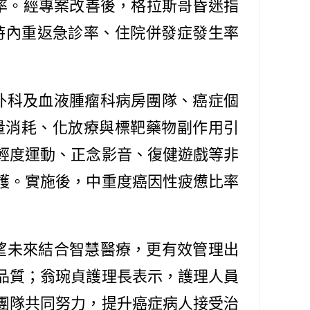
臨床作業效率。經專案改善後，格拉斯哥昏迷指
2小時內重返急診率、住院併發症發生率
外科及血液腫瘤科病房團隊、癌症個
量消耗、化放療與標靶藥物副作用引
輕度運動、正念影音、復健遊戲等非
護。實施後，中重度癌因性疲憊比率
望未來結合智慧醫療，更有效管理出
品質；翁琬貞護理長表示，護理人員
團隊共同努力，提升癌症病人接受治