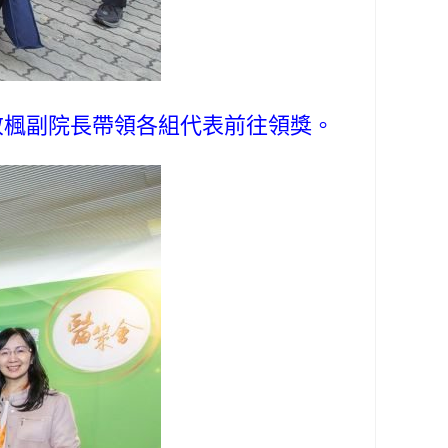
鄭敬楓副院長帶領各組代表前往領獎。