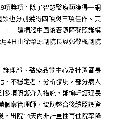
18項獎項，除了智慧醫療類獲得一銅
境類也分別獲得四項與三項佳作。其
」、「建構腦中風後吞嚥障礙照護模
月4日由徐榮源副院長與鄭敬楓副院
、護理部、醫療品質中心及社區暨長
化、不穩定者，分析發現，部分病人
劃多項照護介入措施，鄭愉軒護理長
備個案管理師，協助整合後續照護資
，出院14天內非計畫性再住院率降