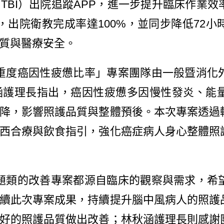
 Injury, TBI）出院追蹤APP，進一步提升
8%，出院衛教完成率達100%，並同步降低7
質與醫療安全。
重度癌因性疲憊比率」專案團隊由一般暨消化
涵護理長指出，癌因性疲憊多因慢性發炎、能
降，影響照護品質與整體預後。本次專案透過
西合療與飲食指引，強化癌症病人身心整體照
題類的改善專案都源自臨床的觀察與需求，希
續此次專案成果，持續提升腦中風病人的照護
好的照護品質做出改善；林秋涵護理長則感謝