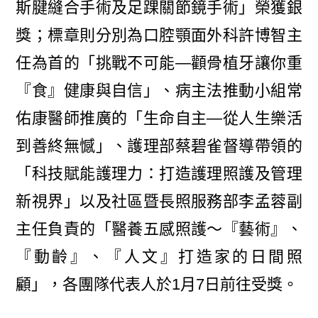
斯腱縫合手術及足踝關節鏡手術」榮獲銀
獎；標章則分別為口腔顎面外科許博智主
任為首的「挑戰不可能—顴骨植牙讓你重
『食』健康與自信」、病主法推動小組常
佑康醫師推廣的「生命自主—從人生樂活
到善終無憾」、護理部蔡碧雀督導帶領的
「科技賦能護理力：打造護理照護及管理
新視界」以及社區暨長照服務部李孟蓉副
主任負責的「醫養五感照護～『藝術』、
『動齡』、『人文』打造家的日間照
顧」，各團隊代表人於1月7日前往受獎。