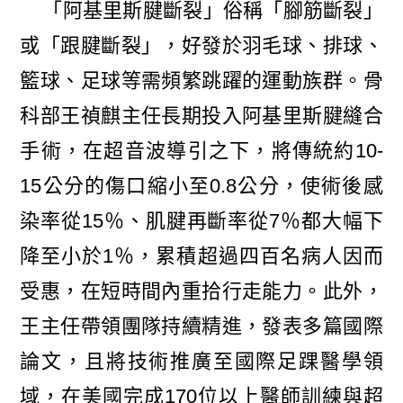
「阿基里斯腱斷裂」俗稱「腳筋斷裂」
或「跟腱斷裂」，好發於羽毛球、排球、
籃球、足球等需頻繁跳躍的運動族群。骨
科部王禎麒主任長期投入阿基里斯腱縫合
手術，在超音波導引之下，將傳統約10-
15公分的傷口縮小至0.8公分，使術後感
染率從15％、肌腱再斷率從7％都大幅下
降至小於1％，累積超過四百名病人因而
受惠，在短時間內重拾行走能力。此外，
王主任帶領團隊持續精進，發表多篇國際
論文，且將技術推廣至國際足踝醫學領
域，在美國完成170位以上醫師訓練與超