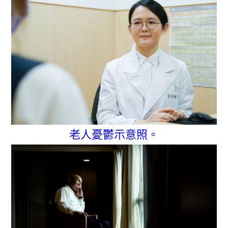
老人憂鬱示意照。