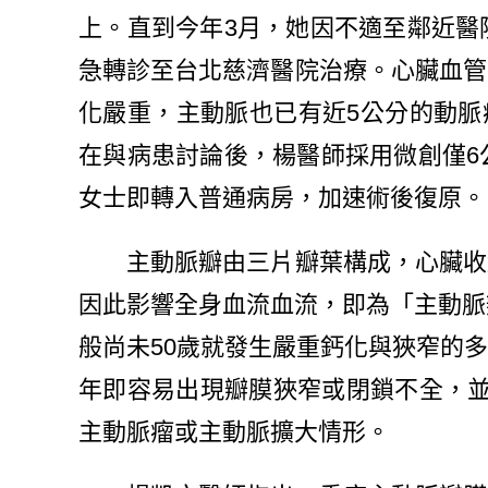
上。直到今年3月，她因不適至鄰近醫
急轉診至台北慈濟醫院治療。心臟血管
化嚴重，主動脈也已有近5公分的動脈
在與病患討論後，楊醫師採用微創僅6
女士即轉入普通病房，加速術後復原。
主動脈瓣由三片瓣葉構成，心臟收縮
因此影響全身血流血流，即為「主動脈
般尚未50歲就發生嚴重鈣化與狹窄的
年即容易出現瓣膜狹窄或閉鎖不全，並
主動脈瘤或主動脈擴大情形。