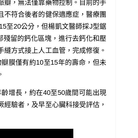
脈瓣，無法僅靠藥物控制。目前的手
且不符合後者的健保適應症，醫療團
5至20公分，但楊凱文醫師採J型鋸
部殘留的鈣化區塊，進行去鈣化和壓
手縫方式接上人工血管，完成修復。
膜僅有約10至15年的壽命，但未
。
增長，約在40至50歲間可能出現
厥經驗者，及早至心臟科接受評估，