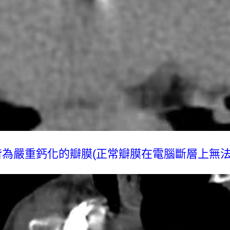
為嚴重鈣化的瓣膜(正常瓣膜在電腦斷層上無法