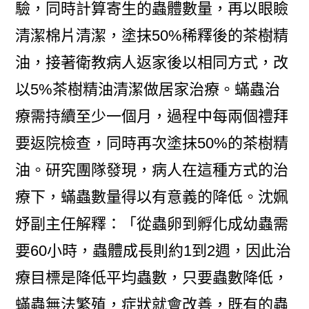
驗，同時計算寄生的蟲體數量，再以眼瞼
清潔棉片清潔，塗抹50%稀釋後的茶樹精
油，接著衛教病人返家後以相同方式，改
以5%茶樹精油清潔做居家治療。蟎蟲治
療需持續至少一個月，過程中每兩個禮拜
要返院檢查，同時再次塗抹50%的茶樹精
油。研究團隊發現，病人在這種方式的治
療下，蟎蟲數量得以有意義的降低。沈姵
妤副主任解釋：「從蟲卵到孵化成幼蟲需
要60小時，蟲體成長則約1到2週，因此治
療目標是降低平均蟲數，只要蟲數降低，
蟎蟲無法繁殖，症狀就會改善，既有的蟲