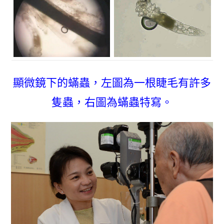
顯微鏡下的蟎蟲，左圖為一根睫毛有許多
隻蟲，右圖為蟎蟲特寫。