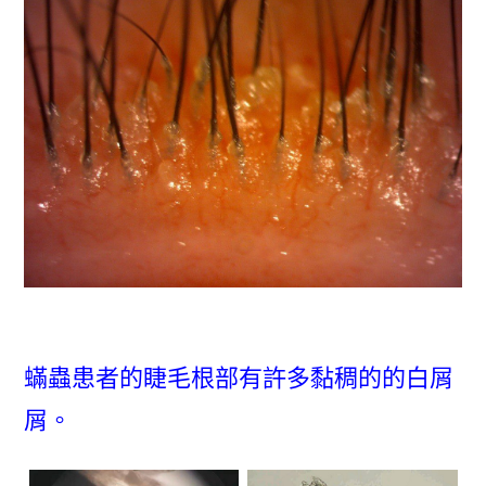
蟎蟲患者的睫毛根部有許多黏稠的的白屑
屑。