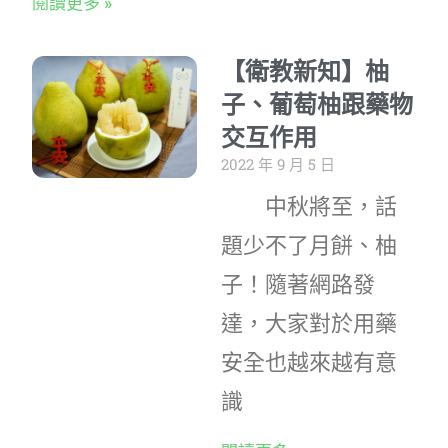
閱讀更多 »
【衛教新知】柚
子、葡萄柚跟藥物
交互作用
2022 年 9 月 5 日
中秋將至，話
題少不了月餅、柚
子！隨著網路發
達，大家對於用藥
安全也越來越有意
識