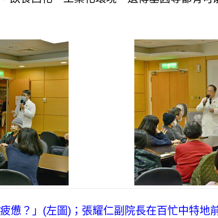
疲憊？」(左圖)；張耀仁副院長在百忙中特地