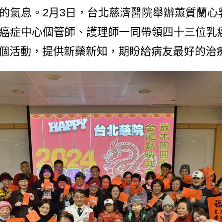
的氣息。2月3日，台北慈濟醫院舉辦蕙質蘭心
癌症中心個管師、護理師一同帶領四十三位乳
」兩個活動，提供新藥新知，期盼給病友最好的治