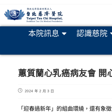
本院訊息
認識慈院
蕙質蘭心乳癌病友會 開
2024 年 2 月 3 日
「迎春過新年」的組曲環繞，還有象徵