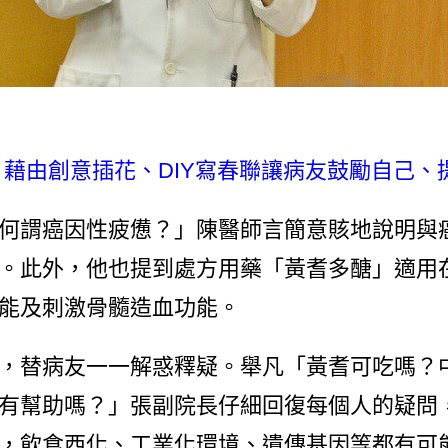
藉由創意插花、DIY寫春聯讓病友鼓勵自己、提
謂癌因性疲憊？」陳醫師言簡意賅地說明與癌
。此外，他也提到處方用藥「黃耆多醣」適用
能及刺激骨髓造血功能。
，替病友一一解惑釋疑。舉凡「黃耆可吃嗎？
有幫助嗎？」張副院長仔細回復每個人的疑問
，飲食西化、工業化環境、遺傳基因等都有可