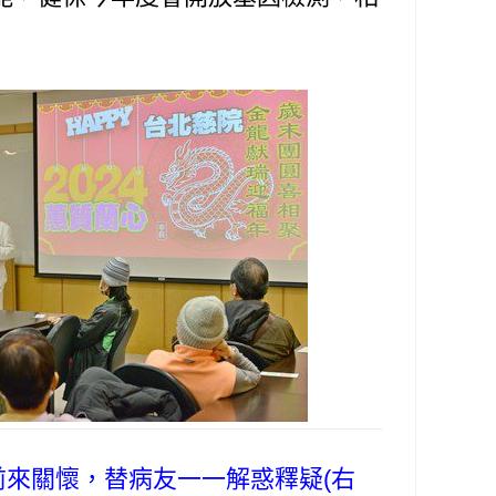
前來關懷，替病友一一解惑釋疑(右