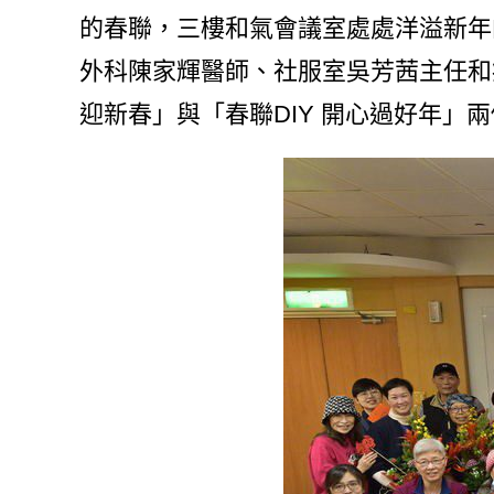
的春聯，三樓和氣會議室處處洋溢新年
外科陳家輝醫師、社服室吳芳茜主任和
迎新春」與「春聯DIY 開心過好年