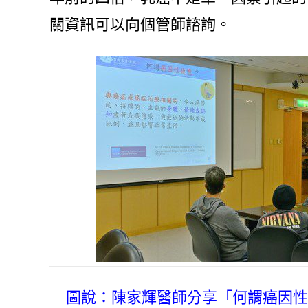
關資訊可以向個管師諮詢。
圖說：陳家輝醫師分享「何謂癌因性