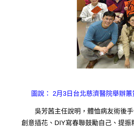
圖說： 2月3日台北慈濟醫院舉辦
吳芳茜主任說明，體恤病友術後手臂
創意插花、DIY寫春聯鼓勵自己、提振