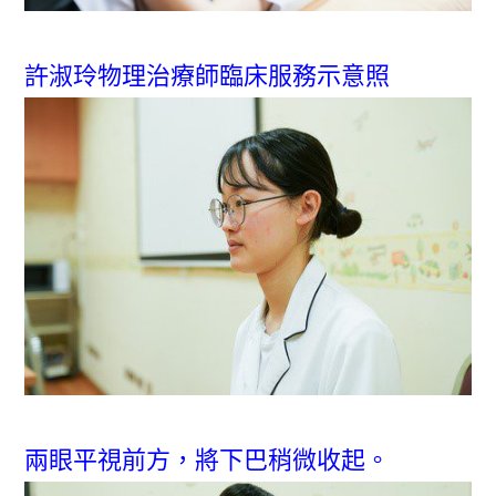
許淑玲物理治療師臨床服務示意照
兩眼平視前方，將下巴稍微收起。