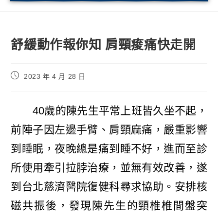
舒緩動作報你知 肩頸痠痛快走開
2023 年 4 月 28 日
40歲的陳先生平常上班皆久坐不起，
前陣子因左邊手臂、肩頸麻痛，嚴重影響
到睡眠，夜晚總是痛到睡不好，進而至診
所使用牽引拉脖治療，並無有效改善，遂
到台北慈濟醫院復健科尋求協助。安排核
磁共振後，發現陳先生的頸椎椎間盤突