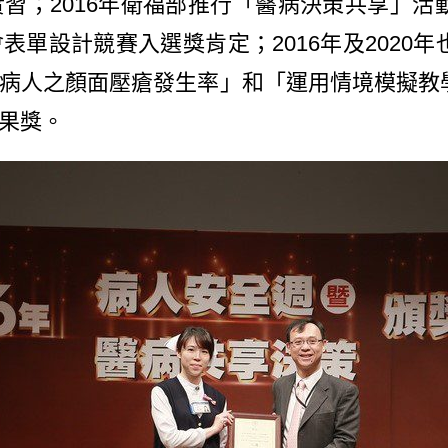
習；2016年衛福部推行「醫病決策共享」活
單設計競賽入選獎肯定；2016年及2020
病人之顏面壓瘡發生率」和「運用情境模擬教
果獎。