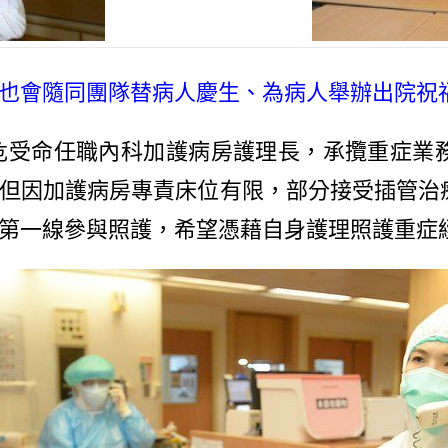
會隨同團隊替病人慶生、為病人舉辦出院祝福會
危受命任職內科加護病房護理長，承攬重症業
但因加護病房專責床位有限，部分接受插管治
第一線參與照護，希望憑藉自身護理照護重症