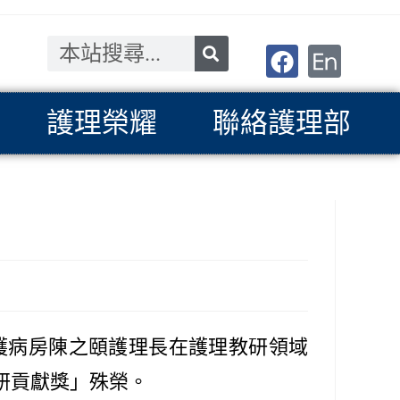
護理榮耀
聯絡護理部
護病房陳之頤護理長在護理教研領域
研貢獻獎」殊榮。