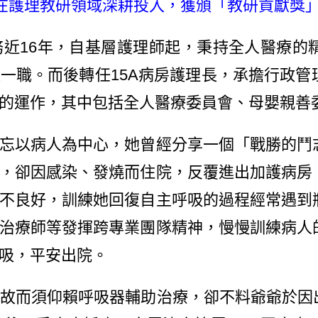
護理教研領域深耕投入，獲頒「教研貢獻獎」殊
16年，自基層護理師起，秉持全人醫療的
一職。而後轉任15A病房護理長，承擔行政管
的運作，其中包括全人醫療委員會、母嬰親善
以病人為中心，她曾經分享一個「戰勝的鬥
，卻因感染、發燒而住院，反覆進出加護病房
不良好，訓練她回復自主呼吸的過程經常遇到
治療師等發揮跨專業團隊精神，慢慢訓練病人
吸，平安出院。
故而須仰賴呼吸器輔助治療，卻不料爺爺於因