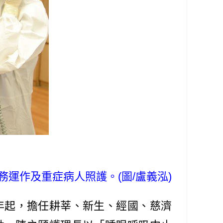
運作及重症病人照護。(圖/盧義泓)
年起，擔任耕莘、新生、經國、慈濟