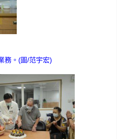
。(圖/范宇宏)