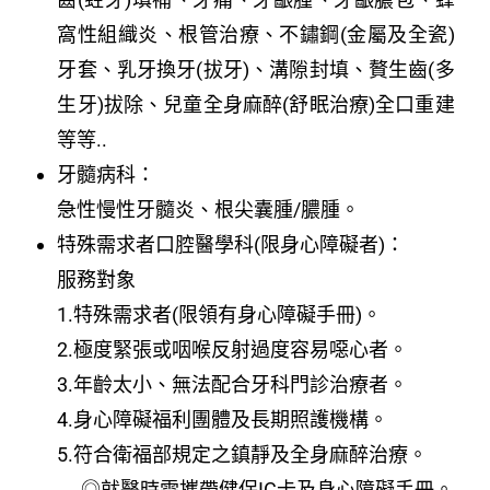
窩性組織炎、根管治療、不鏽鋼(金屬及全瓷)
牙套、乳牙換牙(拔牙)、溝隙封填、贅生齒(多
生牙)拔除、兒童全身麻醉(舒眠治療)全口重建
等等..
牙髓病科：
急性慢性牙髓炎、根尖囊腫/膿腫。
特殊需求者口腔醫學科(限身心障礙者)：
服務對象
1.特殊需求者(限領有身心障礙手冊)。
2.極度緊張或咽喉反射過度容易噁心者。
3.年齡太小、無法配合牙科門診治療者。
4.身心障礙福利團體及長期照護機構。
5.符合衛福部規定之鎮靜及全身麻醉治療。
◎就醫時需攜帶健保IC卡及身心障礙手冊。