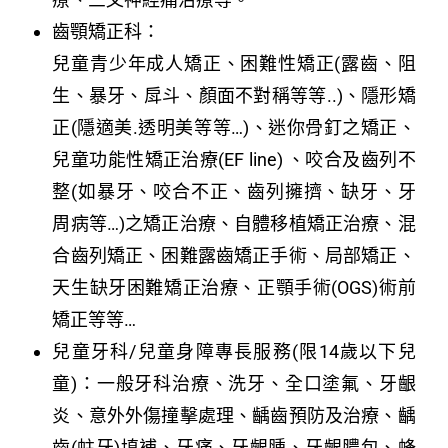
齒顎矯正科：
兒童青少年成人矯正、困難性矯正(露齒、阻
生、暴牙、戽斗、顏面不對稱等等..)、隱形矯
正(隱適美.透明美等等…)、迷你骨釘之矯正、
兒童功能性矯正治療(EF line) 、咬合及齒列不
整(如暴牙、咬合不正、齒列擁擠、缺牙、牙
周病等…)之矯正治療、自體移植矯正治療、混
合齒列矯正、困難露齒矯正手術、局部矯正、
天生缺牙困難矯正治療、正顎手術(OGS)術前
矯正等等…
兒童牙科/兒童身障專長服務(限14歲以下兒
童)：一般牙科治療、洗牙、全口塗氟、牙齦
炎、意外外傷撞擊處理、齲齒預防及治療、齲
齒(蛀牙)填補、牙痛、牙齦腫、牙齦膿包、蜂