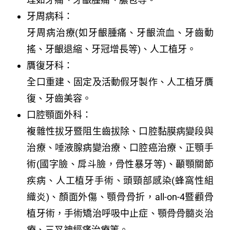
牙周病科：
牙周病治療(如牙齦腫痛、牙齦流血、牙齒動
搖、牙齦退縮、牙冠增長等)、人工植牙。
贋復牙科：
全口重建、固定及活動假牙製作、人工植牙贋
復、牙齒美容。
口腔顎面外科：
複雜性拔牙暨阻生齒拔除、口腔黏膜病變段與
治療、唾液腺病變治療、口腔癌治療、正顎手
術(國字臉、戽斗臉，骨性暴牙等)、顳顎關節
疾病、人工植牙手術、頭頸部感染(蜂窩性組
織炎)、顏面外傷、顎骨骨折，all-on-4暨顴骨
植牙術，手術矯治呼吸中止症、顎骨骨髓炎治
療、三叉神經痛治療等。