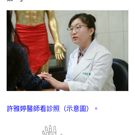
許雅婷醫師看診照（示意圖）。