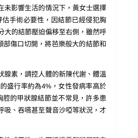
在未影響生活的情況下，黃女士選擇
評估手術必要性，因結節已經侵犯胸
分大的結節壓迫偏移至右側，雖然呼
頸部傷口切開，將芭樂般大的結節和
狀腺素，調控人體的新陳代謝、體溫
節的盛行率約為
4%
，女性發病率高於
胸腔的甲狀腺結節並不常見，許多患
呼吸、吞嚥甚至聲音沙啞等狀況，才