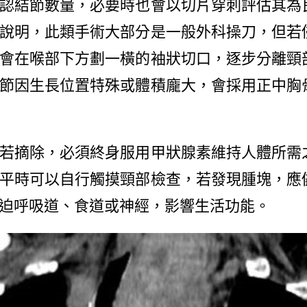
結節數量，必要時也會以切片穿刺評估其為
說明，此類手術大部分是一般外科操刀，但若
會在喉部下方劃一橫的袖狀切口，逐步分離頸
節因生長位置特殊或體積龐大，會採用正中胸
摘除，必須終身服用甲狀腺素維持人體所需
平時可以自行觸摸頸部檢查，若發現腫塊，應
迫呼吸道、食道或神經，影響生活功能。