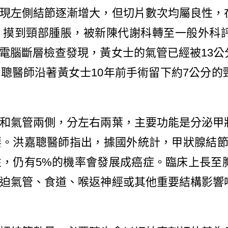
現左側結節逐漸增大，但切片數次均屬良性，
、摸到頸部腫脹，被新陳代謝科轉至一般外科
電腦斷層檢查發現，黃女士的氣管已經被
13
公
嘉聰醫師沿著黃女士
10
年前手術留下約
7
公分的
氣管兩側，分左右兩葉，主要功能是分泌甲
要。洪嘉聰醫師指出，據國外統計，甲狀腺結
性，仍有
5%
的機率會發展成癌症。臨床上長至
迫氣管、食道、喉返神經或其他重要結構影響