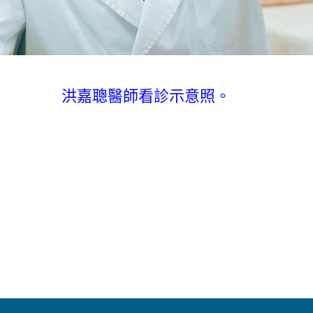
洪嘉聰醫師看診示意照。