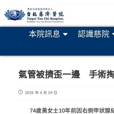
本院訊息
認識慈院
氣管被擠歪一邊 手術
2025 年 4 月 29 日
74
歲黃女士
10
年前因右側甲狀腺