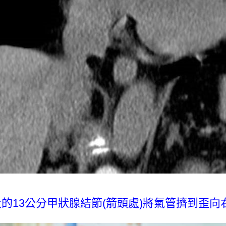
大的
13
公分甲狀腺結節
(
箭頭處
)
將氣管擠到歪向