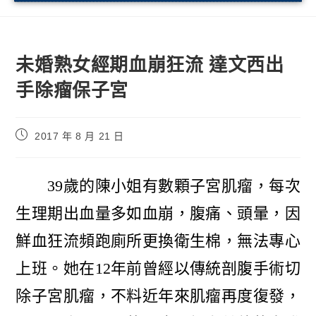
未婚熟女經期血崩狂流 達文西出
手除瘤保子宮
2017 年 8 月 21 日
39歲的陳小姐有數顆子宮肌瘤，每次
生理期出血量多如血崩，腹痛、頭暈，因
鮮血狂流頻跑廁所更換衛生棉，無法專心
上班。她在12年前曾經以傳統剖腹手術切
除子宮肌瘤，不料近年來肌瘤再度復發，