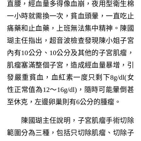
直腰，經血量多得像血崩，夜用型衛生棉
一小時就需換一次，貧血頭暈，一直吃止
痛藥和止血藥，上班無法集中精神。陳國
瑚主任指出，超音波檢查發現陳小姐子宮
內有10公分、10公分及其他的子宮肌瘤，
肌瘤塞滿整個子宮，造成經血量暴增，引
發嚴重貧血，血紅素一度只剩下8g/dl(女
性正常值為12〜16g/dl)，隨時可能暈倒甚
至休克，左邊卵巢則有6公分的腫瘤。
陳國瑚主任說明，子宮肌瘤手術切除
範圍分為三種，包括只切除肌瘤、切除子