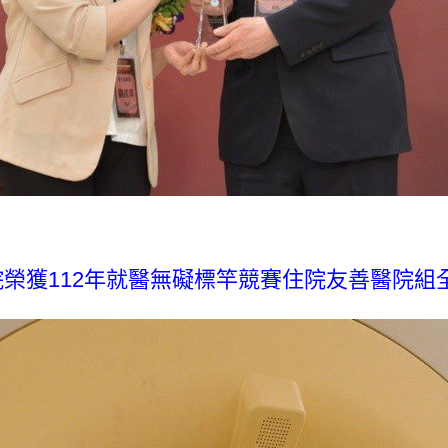
榮獲112年就醫無礙標竿競賽住院友善醫院組