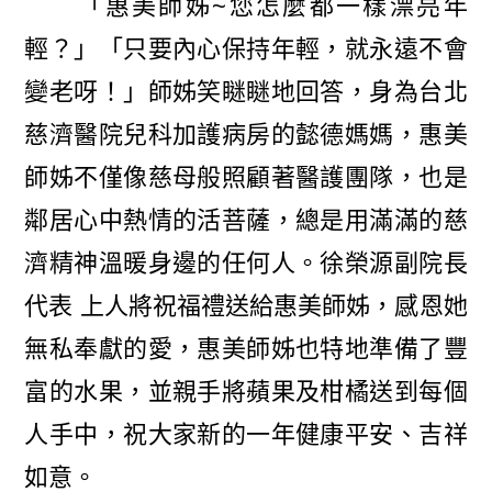
「惠美師姊~您怎麼都一樣漂亮年
輕？」「只要內心保持年輕，就永遠不會
變老呀！」師姊笑瞇瞇地回答，身為台北
慈濟醫院兒科加護病房的懿德媽媽，惠美
師姊不僅像慈母般照顧著醫護團隊，也是
鄰居心中熱情的活菩薩，總是用滿滿的慈
濟精神溫暖身邊的任何人。徐榮源副院長
代表 上人將祝福禮送給惠美師姊，感恩她
無私奉獻的愛，惠美師姊也特地準備了豐
富的水果，並親手將蘋果及柑橘送到每個
人手中，祝大家新的一年健康平安、吉祥
如意。