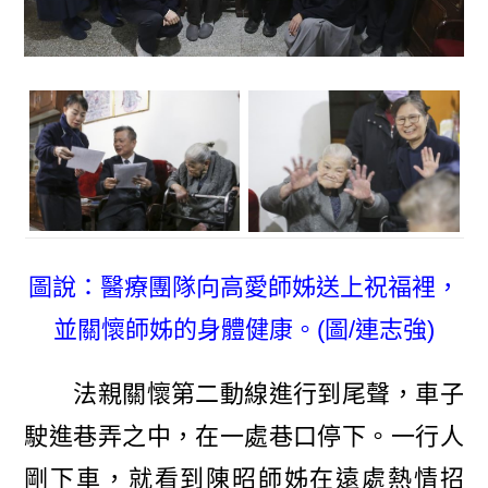
圖說：醫療團隊向高愛師姊送上祝福裡，
並關懷師姊的身體健康。(圖/連志強)
法親關懷第二動線進行到尾聲，車子
駛進巷弄之中，在一處巷口停下。一行人
剛下車，就看到陳昭師姊在遠處熱情招