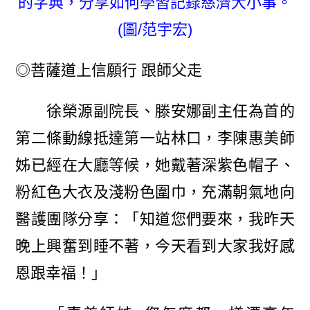
的字典，分享如何學習記錄慈濟大小事。
(圖/范宇宏)
◎菩薩道上信願行 跟師父走
徐榮源副院長、滕安娜副主任為首的
第二條動線抵達第一站林口，李陳惠美師
姊已經在大廳等候，她戴著深紫色帽子、
粉紅色大衣及淺粉色圍巾，充滿朝氣地向
醫護團隊分享：「知道您們要來，我昨天
晚上興奮到睡不著，今天看到大家我好感
恩跟幸福！」