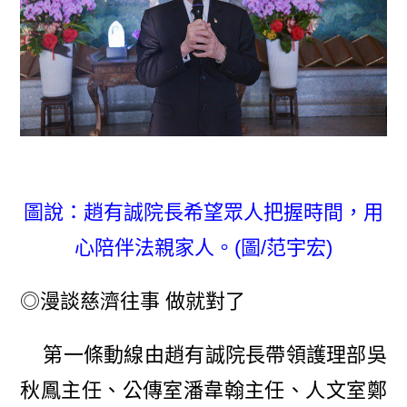
圖說：趙有誠院長希望眾人把握時間，用
心陪伴法親家人。(圖/范宇宏)
◎漫談慈濟往事 做就對了
第一條動線由趙有誠院長帶領護理部吳
秋鳳主任、公傳室潘韋翰主任、人文室鄭