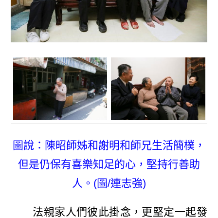
圖說：陳昭師姊和謝明和師兄生活簡樸，
但是仍保有喜樂知足的心，堅持行善助
人。(圖/連志強)
法親家人們彼此掛念，更堅定一起發