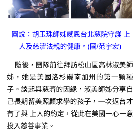
圖說：胡玉珠師姊感恩台北慈院守護 上
人及慈濟法親的健康。(圖/范宇宏)
隨後，團隊前往拜訪松山區高林淑美師
姊，她是美國洛杉磯南加州的第一顆種
子。談起與慈濟的因緣，淑美師姊分享自
己長期留美照顧求學的孩子，一次返台才
有了與 上人的約定，從此在美國一心一意
投入慈善事業。