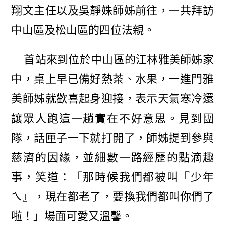
翔文主任以及吳靜姝師姊前往，一共拜訪
中山區及松山區的四位法親。
首站來到位於中山區的江林雅美師姊家
中，桌上早已備好熱茶、水果，一進門雅
美師姊就歡喜起身迎接，表示天氣寒冷還
讓眾人跑這一趟實在不好意思。見到團
隊，話匣子一下就打開了，師姊提到參與
慈濟的因緣，並細數一路經歷的點滴趣
事，笑道：「那時候我們都被叫『少年
ㄟ』，現在都老了，要換我們都叫你們了
啦！」場面可愛又溫馨。