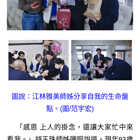
圖說：江林雅美師姊分享自我的生命盤
點。(圖/范宇宏)
「感恩 上人的掛念，還讓大家忙中來
看我。」胡玉珠師姊哽咽說道。現年93歲