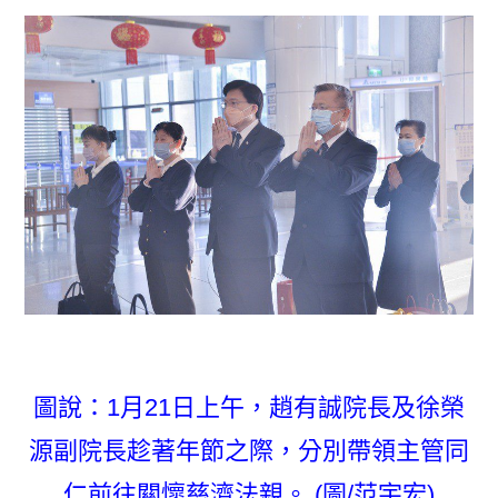
圖說：1月21日上午，趙有誠院長及徐榮
源副院長趁著年節之際，分別帶領主管同
仁前往關懷慈濟法親。 (圖/范宇宏)