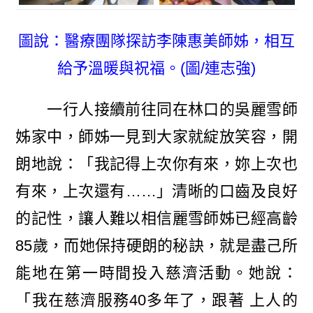
圖說：醫療團隊探訪李陳惠美師姊，相互
給予溫暖與祝福。(圖/連志強)
一行人接續前往同在林口的吳麗雪師
姊家中，師姊一見到大家就綻放笑容，開
朗地說：「我記得上次你有來，妳上次也
有來，上次還有……」清晰的口齒及良好
的記性，讓人難以相信麗雪師姊已經高齡
85歲，而她保持硬朗的秘訣，就是盡己所
能地在第一時間投入慈濟活動。她說：
「我在慈濟服務40多年了，跟著 上人的