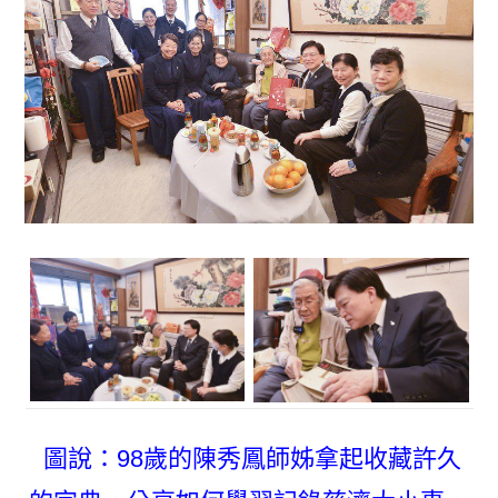
圖說：98歲的陳秀鳳師姊拿起收藏許久