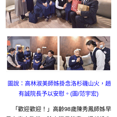
圖說：高林淑美師姊掛念洛杉磯山火，趙
有誠院長予以安慰。(圖/范宇宏)
「歡迎歡迎！」高齡98歲陳秀鳳師姊早