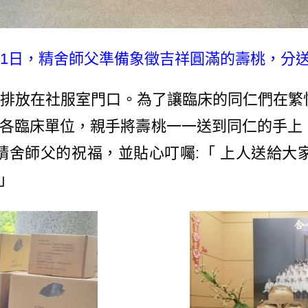
21日，精舍師父準備象徵吉祥圓滿的壽桃，分送
排放在社服室門口。為了讓臨床的同仁們在繁
各臨床單位，親手將壽桃一一送到同仁的手上
精舍師父的祝福，並貼心叮囑:「 上人送給大
」