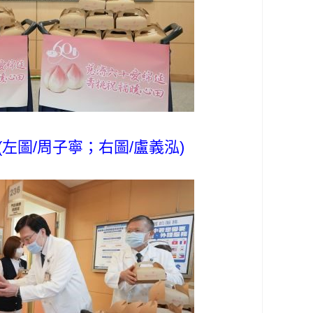
圖/周子寧；右圖/盧義泓)