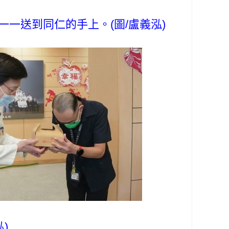
一送到同仁的手上。(圖/盧義泓)
)