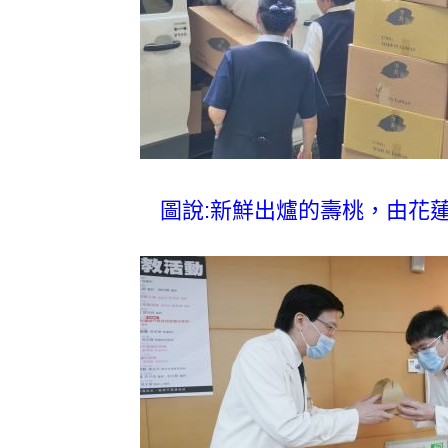
圖說:新鮮出爐的壽桃，由花蓮