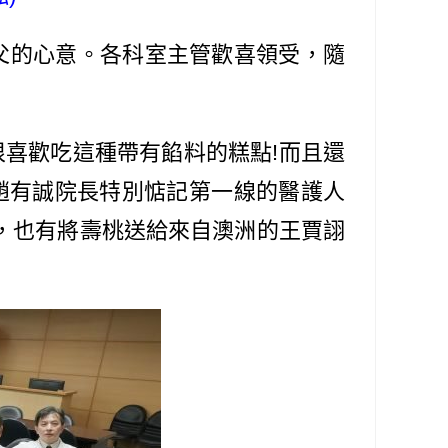
父的心意。各科室主管歡喜領受，隨
喜歡吃這種帶有餡料的糕點!而且還
趙有誠院長特別惦記第一線的醫護人
吃，也有將壽桃送給來自澳洲的王賈詡