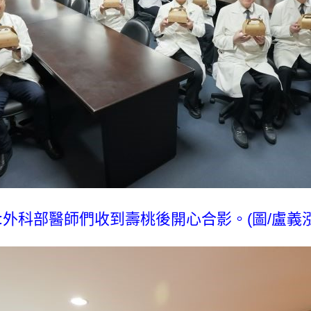
:外科部醫師們收到壽桃後開心合影。(圖/盧義泓