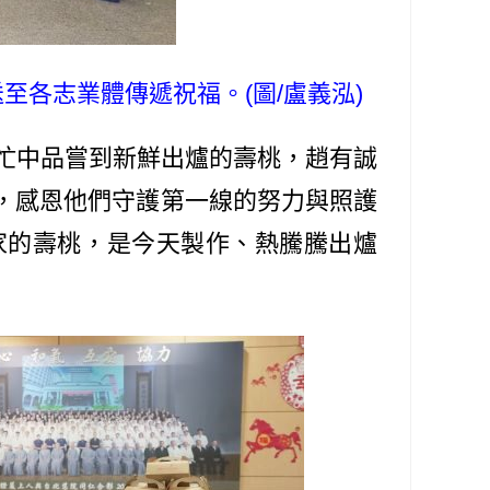
至各志業體傳遞祝福。(圖/盧義泓)
忙中品嘗到新鮮出爐的壽桃，趙有誠
，感恩他們守護第一線的努力與照護
家的壽桃，是今天製作、熱騰騰出爐