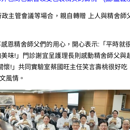
政主管會議等場合，親自轉贈 上人與精舍師
恩精舍師父們的用心，開心表示:「平時就很
美味!」門診謝宜呈護理長則感動精舍師父與
的關懷!」共同實驗室蔡國旺主任笑言壽桃很好
文風情。