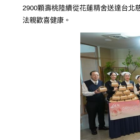
2900顆壽桃陸續從花蓮精舍送達台
法親歡喜健康。