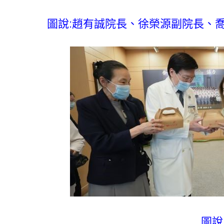
圖說:趙有誠院長、徐榮源副院長、喬
圖說