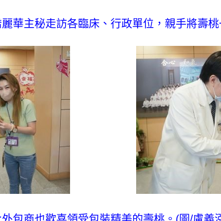
麗華主秘走訪各臨床、行政單位，親手將壽桃一
:外包商也歡喜領受包裝精美的壽桃。(圖/盧義泓