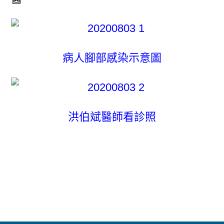
病人腳部感染示意圖
洪伯斌醫師看診照