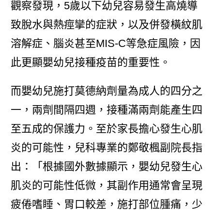
觀察發現，5歲以下幼兒容易發生高燒導
致脫水與熱痙攣的症狀，以及併發橫紋肌
溶解症、腦炎甚至MIS-C等急症風險，因
此更顯嬰幼兒接種疫苗的重要性。
而嬰幼兒施打莫德納劑量為成人的四分之
一，兩劑間隔四週，接種滿兩劑能產生四
至五成的保護力。至於家長擔心發生心肌
炎的可能性，兒科專業的鄭敬楓副院長指
出：「根據國外數據顯示，嬰幼兒發生心
肌炎的可能性低微，其副作用通常會呈現
疲倦嗜睡、胃口較差，施打部位腫痛，少