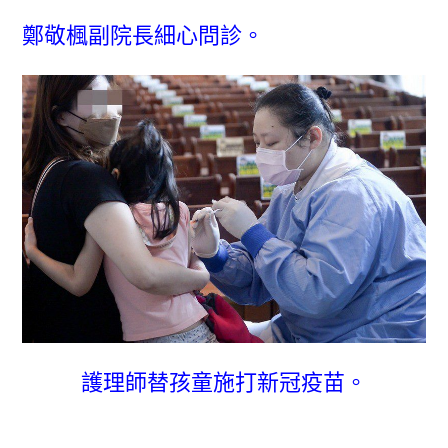
鄭敬楓副院長細心問診。
護理師替孩童施打新冠疫苗。