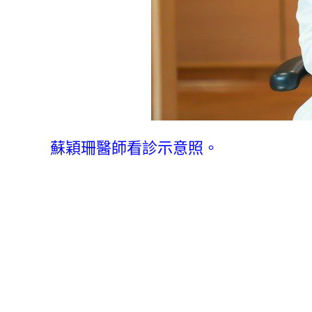
蘇穎珊醫師看診示意照。