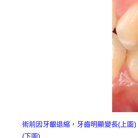
術前因牙齦退縮，牙齒明顯變長(上圖
(下圖)