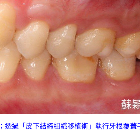
)；透過「皮下結締組織移植術」執行牙根覆蓋