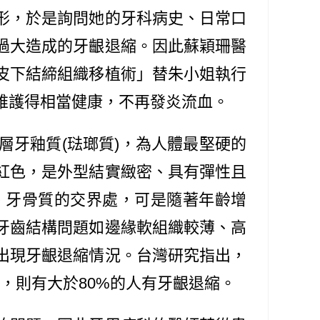
形，於是詢問她的牙科病史、日常口
過大造成的牙齦退縮。因此蘇穎珊醫
皮下結締組織移植術」替朱小姐執行
維護得相當健康，不再發炎流血。
牙釉質(琺瑯質)，為人體最堅硬的
紅色，是外型結實緻密、具有彈性且
、牙骨質的交界處，可是隨著年齡增
牙齒結構問題如邊緣軟組織較薄、高
出現牙齦退縮情況。台灣研究指出，
人，則有大於80%的人有牙齦退縮。