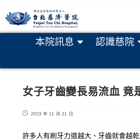
本院訊息
認識慈院
女子牙齒變長易流血 竟
2023 年 11 月 21 日
許多人有刷牙力道越大、牙齒就會越乾