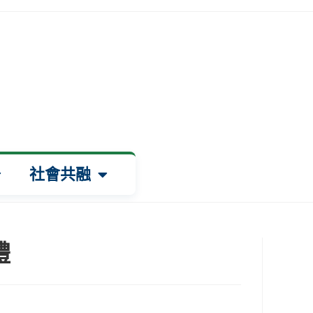
容
內容
社會共融
禮