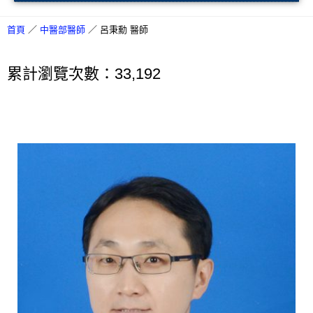
首頁
／
中醫部醫師
／
呂秉勳 醫師
累計瀏覽次數：33,192