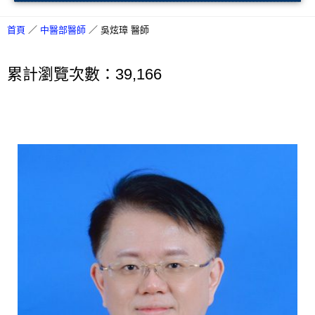
首頁
／
中醫部醫師
／
吳炫璋 醫師
累計瀏覽次數：39,166