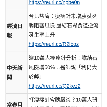
https://reurl.cc/npbe0n
台北慈濟：瘦瘦針未增胰臟炎
腸阻塞風險 膽結石胃食道逆流
經濟日
發生率上升
報
https://reurl.cc/R2lbqz
逾10萬人瘦瘦針分析！膽結石
風險增50%…醫師說「利仍大
中天新
於弊」
聞
https://reurl.cc/Q2kez2
打瘦瘦針會胰臟炎？10萬人研
常春月