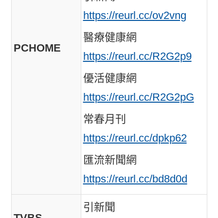
https://reurl.cc/ov2vng
醫療健康網
PCHOME
https://reurl.cc/R2G2p9
優活健康網
https://reurl.cc/R2G2pG
常春月刊
https://reurl.cc/dpkp62
匯流新聞網
https://reurl.cc/bd8d0d
引新聞
TVBS