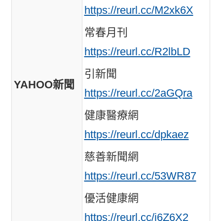
https://reurl.cc/M2xk6X
常春月刊
https://reurl.cc/R2lbLD
引新聞
YAHOO新聞
https://reurl.cc/2aGQra
健康醫療網
https://reurl.cc/dpkaez
慈善新聞網
https://reurl.cc/53WR87
優活健康網
https://reurl.cc/j6Z6X2