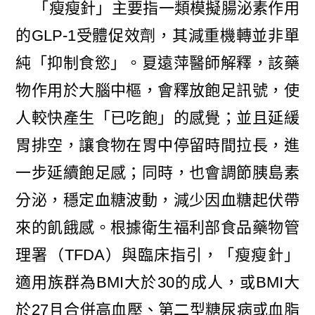
「瘦瘦針」主要指一類模擬腸泌素作用
的GLP-1受體促效劑，其減重機轉並非單
純「抑制食慾」。夏遠萍醫師解釋，該藥
物作用於大腦中樞，會釋放飽足訊號，使
人較快產生「已吃飽」的感覺；並且延緩
胃排空，讓食物在胃中停留時間拉長，進
一步延續飽足感；同時，也會調節胰島素
分泌，穩定血糖波動，減少因血糖起伏帶
來的飢餓感。根據衛生福利部食品藥物管
理署（TFDA）與臨床指引，「瘦瘦針」
適用族群為BMI大於30的成人，或BMI大
於27且合併高血壓、第二型糖尿病或血脂