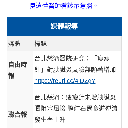
夏遠萍醫師看診示意照。
媒體報導
媒體
標題
台北慈濟醫院研究：「瘦瘦
自由時
針」對胰臟炎風險無顯著增加
報
https://reurl.cc/4lDZgY
台北慈濟：瘦瘦針未增胰臟炎
腸阻塞風險 膽結石胃食道逆流
聯合報
發生率上升