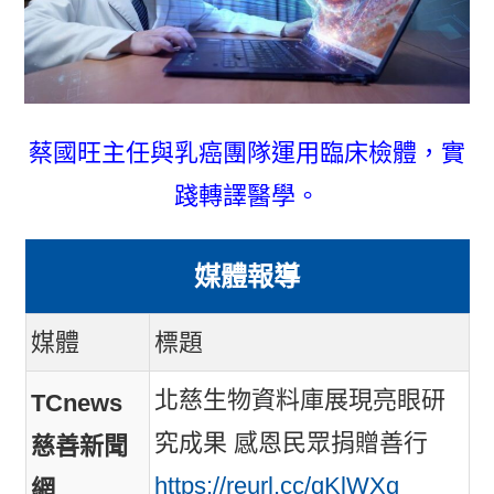
蔡國旺主任與乳癌團隊運用臨床檢體，實
踐轉譯醫學。
媒體報導
媒體
標題
北慈生物資料庫展現亮眼研
TCnews
究成果 感恩民眾捐贈善行
慈善新聞
https://reurl.cc/qKlWXq
網