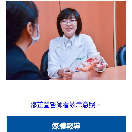
邵芷萱醫師看診示意照。
媒體報導