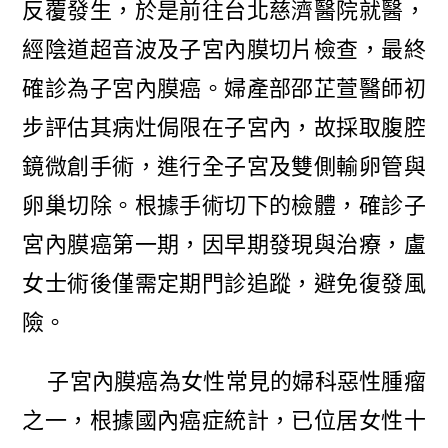
反覆發生，於是前往台北慈濟醫院就醫，
經陰道超音波及子宮內膜切片檢查，最終
確診為子宮內膜癌。婦產部邵芷萱醫師初
步評估其病灶侷限在子宮內，故採取腹腔
鏡微創手術，進行全子宮及雙側輸卵管與
卵巢切除。根據手術切下的檢體，確診子
宮內膜癌第一期，因早期發現與治療，盧
女士術後僅需定期門診追蹤，避免復發風
險。
子宮內膜癌為女性常見的婦科惡性腫瘤
之一，根據國內癌症統計，已位居女性十