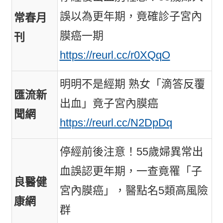
誤以為更年期，竟確診子宮內
常春月
膜癌一期
刊
https://reurl.cc/r0XQqO
明明不是經期 熟女「滴答反覆
匯流新
出血」竟子宮內膜癌
聞網
https://reurl.cc/N2DpDq
停經前後注意！55歲婦異常出
血誤認更年期，一查竟罹「子
良醫健
宮內膜癌」，醫點名5類高風險
康網
群