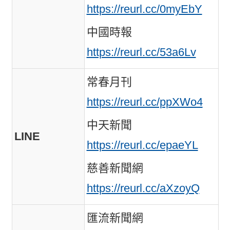
https://reurl.cc/0myEbY
中國時報
https://reurl.cc/53a6Lv
常春月刊
https://reurl.cc/ppXWo4
中天新聞
LINE
https://reurl.cc/epaeYL
慈善新聞網
https://reurl.cc/aXzoyQ
匯流新聞網