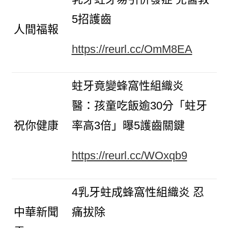
5招護齒
人間福報
https://reurl.cc/OmM8EA
蛀牙竟變蜂窩性組織炎
醫：孩童吃飯逾30分「蛀牙
祝你健康
率高3倍」曝5護齒關鍵
https://reurl.cc/WOxqb9
4乳牙蛀成蜂窩性組織炎 忍
中華新聞
痛拔除