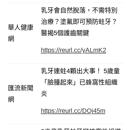
乳牙會自然脫落，不需特別
治療？塗氟即可預防蛀牙？
華人健康
醫揭5個護齒關鍵
網
https://reurl.cc/yALmK2
乳牙連蛀4顆出大事！ 5歲童
「臉腫起來」已蜂窩性組織
匯流新聞
炎
網
https://reurl.cc/DOj45m