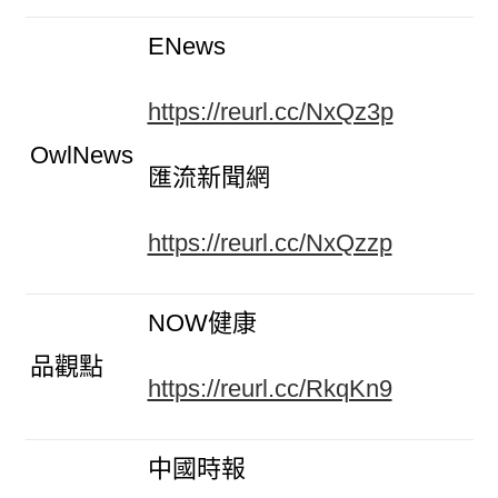
ENews
https://reurl.cc/NxQz3p
OwlNews
匯流新聞網
https://reurl.cc/NxQzzp
NOW健康
品觀點
https://reurl.cc/RkqKn9
中國時報