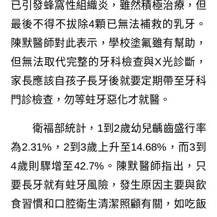
已引發蜂窩性組織炎，雖然積極治療，但
最後不得不拔除4顆已無法補救的乳牙。
陳默醫師對此表示，學校塗氟雖有幫助，
但無法取代完整的牙科檢查與X光診斷，
家長應該自孩子長牙後就要定期帶至牙科
門診檢查，勿等蛀牙惡化才就醫。
衛福部統計，1到2歲幼兒齲齒盛行率
為2.31%，2到3歲上升至14.68%，而3到
4歲則驟增至42.7%。陳默醫師指出，只
要長牙就有蛀牙風險，發生原因主要與飲
食習慣和口腔衛生清潔照顧有關，如吃飯