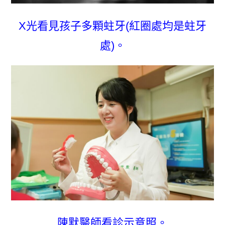
X光看見孩子多顆蛀牙(紅圈處均是蛀牙
處)。
陳默醫師看診示意照。