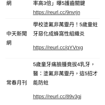
網
率高3倍」曝5護齒關鍵
https://reurl.cc/9nvrjn
學校塗氟非萬靈丹！5歲童蛀
中天新聞
牙惡化成蜂窩性組織炎
網
https://reurl.cc/qYVrxg
5歲童牙痛臉腫竟拔4乳牙，
醫：塗氟非萬靈丹，這5招才
常春月刊
能防蛀
https://reurl.cc/89v3gj