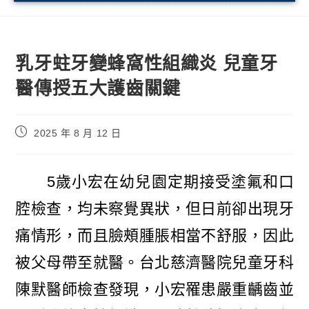
乳牙蛀牙變蜂窩性組織炎 兒童牙
醫傳授五大護齒關鍵
2025 年 8 月 12 日
5歲小宏在幼兒園定期接受塗氟和口
腔檢查，均未察覺異狀，但日前卻出現牙
痛情形，而且臉頰腫脹相當不舒服，因此
被父母帶至就醫。台北慈濟醫院兒童牙科
陳默醫師檢查發現，小宏罹患嚴重齲齒並