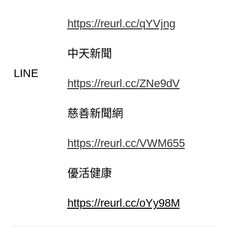
https://reurl.cc/qYVjng
中天新聞
LINE
https://reurl.cc/ZNe9dV
慈善新聞網
https://reurl.cc/VWM655
優活健康
https://reurl.cc/oYy98M