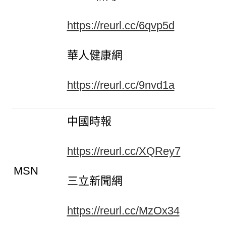
https://reurl.cc/6qvp5d
華人健康網
https://reurl.cc/9nvd1a
中國時報
https://reurl.cc/XQRey7
MSN
三立新聞網
https://reurl.cc/MzOx34