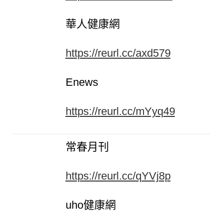
華人健康網
https://reurl.cc/axd579
Enews
https://reurl.cc/mYyq49
常春月刊
https://reurl.cc/qYVj8p
uho健康網