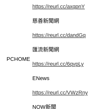
https://reurl.cc/axqpnY
慈善新聞網
https://reurl.cc/dandGq
匯流新聞網
PCHOME
https://reurl.cc/6qvpLy
ENews
https://reurl.cc/VWzRny
NOW新聞