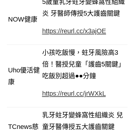
5歲童乳牙蛀牙變蜂窩性組織
炎 牙醫師傳授5大護齒關鍵
NOW健康
https://reurl.cc/x3ajOE
小孩吃飯慢，蛀牙風險高3
倍！醫授兒童「護齒5關鍵」
Uho優活健
吃飯別超過●●分鐘
康
https://reurl.cc/jrWXkL
乳牙蛀牙變蜂窩性組織炎 兒
TCnews慈
童牙醫傳授五大護齒關鍵