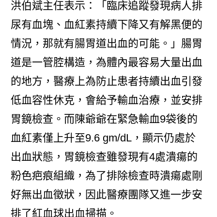
洪伯斌主任表示：「臨床追蹤發現病人排
尿有血塊、血紅素持續下降又有解黑便的
情況，那就有腸胃道出血的可能。」腸胃
道是一管腔構造，為體內最容易大量出血
的地方，醫療上為防止患者持續出血引發
低血容性休克，會給予輸血治療，並安排
胃鏡檢查。而陳爺爺在緊急輸血9袋後的
血紅素僅上升至9.6 gm/dL，顯示仍處於
出血狀態，胃鏡檢查雖發現有4處潰瘍的
粉色疤痕組織，為了排除檢查時潰瘍處剛
好無出血徵狀，因此醫療團隊又進一步安
排了紅血球出血掃描。