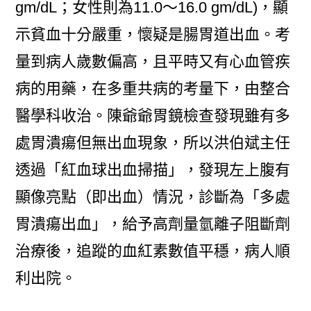
gm/dL；女性則為11.0～16.0 gm/dL)，顯
示貧血十分嚴重，懷疑是腸胃道出血。考
量到病人歲數偏高，且平時又有心血管疾
病的用藥，在多重共病的考量下，由整合
醫學科收治。陳爺爺胃鏡檢查發現雖有多
處胃潰瘍但無出血現象，所以洪伯斌主任
透過「紅血球出血掃描」，發現左上腹有
顯像亮點（即出血）情況，診斷為「多處
胃潰瘍出血」，給予高劑量氫離子阻斷劑
治療後，追蹤的血紅素數值平穩，病人順
利出院。