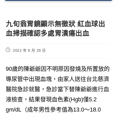
九旬翁胃鏡顯示無徵狀 紅血球出
血掃描確認多處胃潰瘍出血
2022 年 8 月 29 日
90歲的陳爺爺因不明原因發燒及所置放的
導尿管中出現血塊，由家人送往台北慈濟
醫院急診就醫，急診當下替陳爺爺進行血
液檢查，結果發現血色素(Hgb)僅5.2
gm/dL（成年男性參考值為13.0～18.0