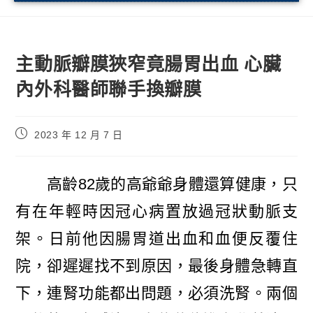
主動脈瓣膜狹窄竟腸胃出血 心臟
內外科醫師聯手換瓣膜
2023 年 12 月 7 日
高齡82歲的高爺爺身體還算健康，只
有在年輕時因冠心病置放過冠狀動脈支
架。日前他因腸胃道出血和血便反覆住
院，卻遲遲找不到原因，最後身體急轉直
下，連腎功能都出問題，必須洗腎。兩個