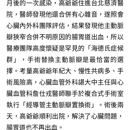
月後的一次感染，高爺爺住進台北慈濟醫
院，醫師發現他還合併有心雜音，遂照會
心臟內外科團隊評估，結果發現他主動脈
瓣狹窄合併不明原因的腸胃道出血，所以
醫療團隊高度懷疑是罕見的「海德氏症候
群」，手術替換主動脈瓣是最恰當的選
擇。考量高爺爺年紀大、慢性共病多、手
術風險高，心臟血管外科諶大中主任與心
臟血管科詹仕戎醫師聯手於複合式手術室
執行「經導管主動脈瓣置換術」。術後兩
天，高爺爺順利出院，解決了心臟問題，
腸胃道也不再出血。