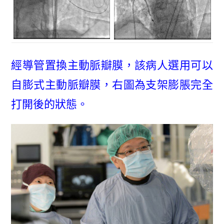
經導管置換主動脈瓣膜，該病人選用可以
自膨式主動脈瓣膜，右圖為支架膨脹完全
打開後的狀態。