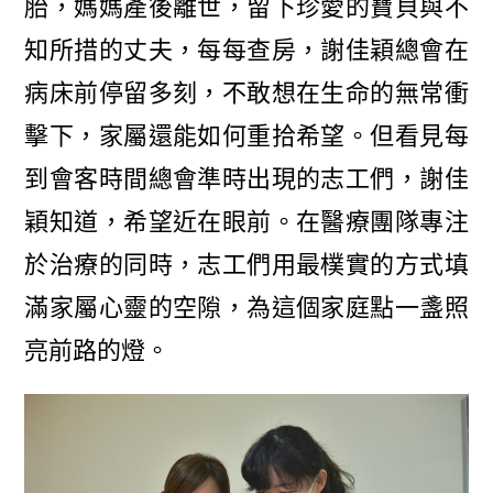
胎，媽媽產後離世，留下珍愛的寶貝與不
知所措的丈夫，每每查房，謝佳穎總會在
病床前停留多刻，不敢想在生命的無常衝
擊下，家屬還能如何重拾希望。但看見每
到會客時間總會準時出現的志工們，謝佳
穎知道，希望近在眼前。在醫療團隊專注
於治療的同時，志工們用最樸實的方式填
滿家屬心靈的空隙，為這個家庭點一盞照
亮前路的燈。