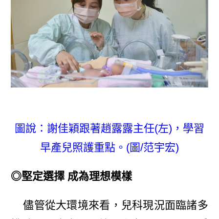
圖說：謝佳穎跟著趙露露主任(左)，學習
早產兒照護重點。(圖/范宇宏)
◎堅定選擇 成為理想模樣
儘管從大環境來看，兒科現況面臨諸多