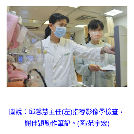
圖說：邱馨慧主任(左)指導影像學檢查，
謝佳穎勤作筆記。(圖/范宇宏)