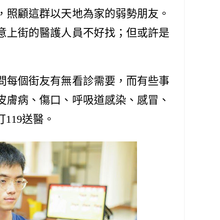
，照顧這群以天地為家的弱勢朋友。
意上街的醫護人員不好找；但或許是
問每個街友有無看診需要，而有些事
皮膚病、傷口、呼吸道感染、感冒、
119送醫。