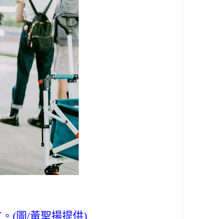
(圖/黃聖揚提供)