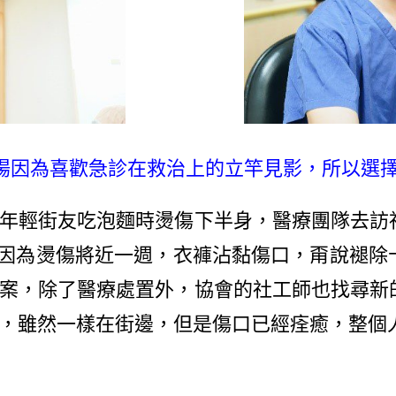
因為喜歡急診在救治上的立竿見影，所以選擇投
輕街友吃泡麵時燙傷下半身，醫療團隊去訪
是因為燙傷將近一週，衣褲沾黏傷口，甭說褪除
案，除了醫療處置外，協會的社工師也找尋新
，雖然一樣在街邊，但是傷口已經痊癒，整個