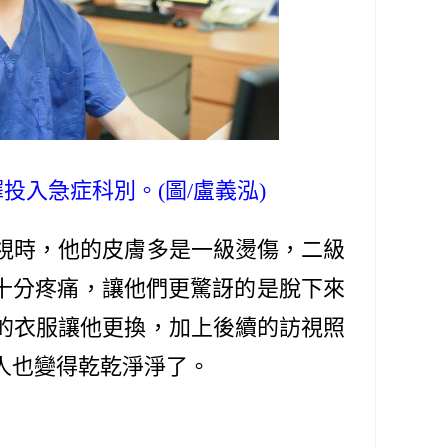
入急症科別。(圖/盧義泓)
視時，他的皮膚多是一級燙傷，二級
十分疼痛，讓他們更驚訝的是脫下來
的衣服讓他更換，加上後續的訪視照
人也變得乾乾淨淨了。